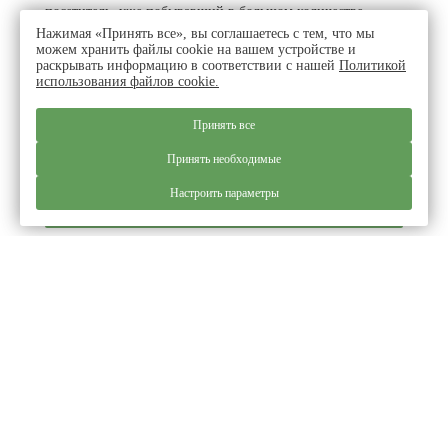
посетитель, уже побывавший в большом количестве
Нажимая «Принять все», вы соглашаетесь с тем, что мы
подобных заведений. И это не просто слова - мы
можем хранить файлы cookie на вашем устройстве и
проделали огромную работу, прежде, чем достичь такого
раскрывать информацию в соответствии с нашей
Политикой
использования файлов cookie.
высокого результата.
Стоимость размещения
Принять все
от
3150
₽
Принять необходимые
Настроить параметры
ВЫБРАТЬ НОМЕР